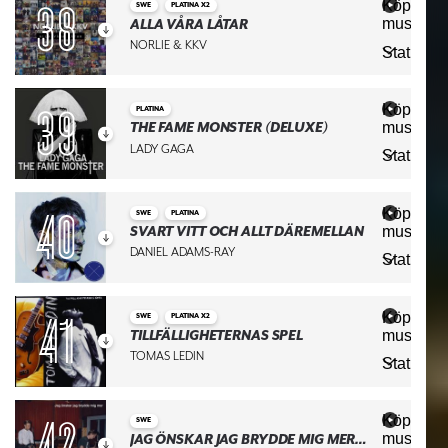
mu
Köp
SWE
PLATINA X2
du
musiken
ALLA VÅRA LÅTAR
Stäng
Hä
NORLIE & KKV
Statistik
kö
ka
Spotify
mu
Köp
PLATINA
du
musiken
THE FAME MONSTER (DELUXE)
Stäng
Hä
LADY GAGA
Statistik
kö
ka
Spotify
mu
Köp
SWE
PLATINA
du
musiken
SVART VITT OCH ALLT DÄREMELLAN
Stäng
Hä
DANIEL ADAMS-RAY
Statistik
kö
ka
Spotify
mu
Köp
SWE
PLATINA X2
du
musiken
TILLFÄLLIGHETERNAS SPEL
Stäng
Hä
TOMAS LEDIN
Statistik
kö
ka
Spotify
mu
Köp
SWE
du
musiken
JAG ÖNSKAR JAG BRYDDE MIG MER, MEN DET GÖR JAG EGE
Stäng