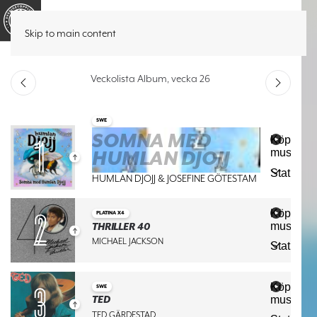
Listor
Historik
Sök
Skip to main content
Veckolista Album, vecka 26
SWE
SOMNA MED
Köp
HUMLAN DJOJJ
musiken
Stäng
Hä
Statistik
HUMLAN DJOJJ & JOSEFINE GÖTESTAM
ka
Köp
PLATINA X4
du
musiken
THRILLER 40
Stäng
Hä
MICHAEL JACKSON
Statistik
kö
ka
mu
Köp
SWE
du
musiken
TED
Stäng
Hä
TED GÄRDESTAD